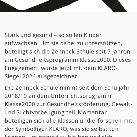
Klasse 1 – Büchereibesuch in Eschach
Mini-WM an der Zenneck-Schule
Malwettbewerb Meer entdecken
Stark und gesund – so sollen Kinder
Bundesjugendspiele kurz vor den Pfingstferien
aufwachsen. Um sie dabei zu unterstützen,
Klasse 2 – Besuch auf dem Bauernhof
beteiligt sich die Zenneck-Schule seit 7 Jahren
Lesestunde in der Zenneck-Schule
am Gesundheitsprogramm Klasse2000. Dieses
Lego-Mathestunde
Engagement wurde jetzt mit dem KLARO-
Siegel 2026 ausgezeichnet.
Starkes Auftreten der Zenneckschule Ruppertsh
Die Zenneck-Schule nimmt seit dem Schuljahr
Robotik-AG – wo Technik auf Kreativität trifft
2018/19 an dem Unterrichtsprogramm
Der Osterhase war zu Besuch
Klasse2000 zur Gesundheitsförderung, Gewalt-
Klasse2000-Auszeichnung für die Zenneck-Schul
und Suchtvorbeugung teil. Momentan
Schul-T-Shirts für die Jüngsten
beteiligen sich alle Klassen und erforschen mit
der Symbolfigur KLARO, was sie selbst tun
exlporhino aus Aalen zu Gast an der Zenneck-Sc
können, um gesund zu bleiben und sich