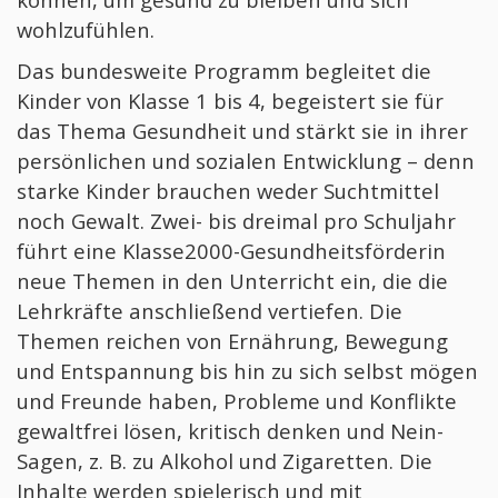
Faschingsparty an der Zenneck-Schule
wohlzufühlen.
Winterzauber auf unserem Pausenhof
Das bundesweite Programm begleitet die
Gottesdienst zum Jahresabschluss
Kinder von Klasse 1 bis 4, begeistert sie für
Stimmungsvoller Abschluss vor den Weihnachtsf
das Thema Gesundheit und stärkt sie in ihrer
persönlichen und sozialen Entwicklung – denn
Gemeinsame Adventsmorgen im Foyer
starke Kinder brauchen weder Suchtmittel
Grundschüler empfangen ihren „Coach“
noch Gewalt. Zwei- bis dreimal pro Schuljahr
Der Nikolaus zu Besuch an der Zenneck-Schule
führt eine Klasse2000-Gesundheitsförderin
Ruppertshofener Weihnachtsmarkt mit der Zen
neue Themen in den Unterricht ein, die die
Lehrkräfte anschließend vertiefen. Die
Besuch von der Wildtierauffangstation Wengert
Themen reichen von Ernährung, Bewegung
Die Klasse 4 in der EULE
und Entspannung bis hin zu sich selbst mögen
Die Klasse 4 bei der Feuerwehr
und Freunde haben, Probleme und Konflikte
Einschulung der Erstklässler an der Zenneck-Sc
gewaltfrei lösen, kritisch denken und Nein-
Sagen, z. B. zu Alkohol und Zigaretten. Die
Felix Bauer neuer Schulleiter der Zenneck-Schul
Inhalte werden spielerisch und mit