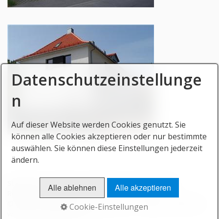
Datenschutzeinstellunge
n
Auf dieser Website werden Cookies genutzt. Sie
können alle Cookies akzeptieren oder nur bestimmte
auswählen. Sie können diese Einstellungen jederzeit
ändern.
Startseite
Kontakt
Impressum
Datenschutz
Alle ablehnen
Alle akzeptieren
Recht auf Löschung
© 2026 Zenneckschule, Ruppertshofen -
Website erstellt mit
Cookie-Einstellungen
www.Zeta-Producer.com