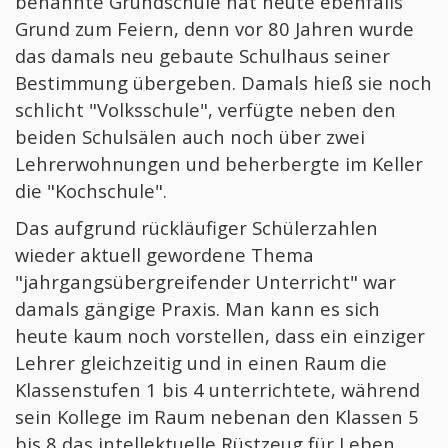
benannte Grundschule hat heute ebenfalls
Grund zum Feiern, denn vor 80 Jahren wurde
Ganztagesschule
das damals neu gebaute Schulhaus seiner
Bestimmung übergeben. Damals hieß sie noch
Schulleben
schlicht "Volksschule", verfügte neben den
Kontakt
beiden Schulsälen auch noch über zwei
Lehrerwohnungen und beherbergte im Keller
die "Kochschule".
Das aufgrund rückläufiger Schülerzahlen
wieder aktuell gewordene Thema
"jahrgangsübergreifender Unterricht" war
damals gängige Praxis. Man kann es sich
heute kaum noch vorstellen, dass ein einziger
Lehrer gleichzeitig und in einen Raum die
Klassenstufen 1 bis 4 unterrichtete, während
sein Kollege im Raum nebenan den Klassen 5
bis 8 das intellektuelle Rüstzeug für Leben