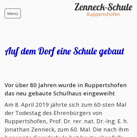
Menü
Start
Auf dem Dorf eine Schule gebaut
Zenneck-Schule
Team / Schulklassen / Sprechzeiten / Unterrichts
Schulordnung
Schulklassen / Sprechzeiten / Unterrichtszeiten 
Vor über 80 Jahren wurde in Ruppertshofen
das neu gebaute Schulhaus eingeweiht
fit4future
Klasse 2000
Am 8. April 2019 jährte sich zum 60-sten Mal
der Todestag des Ehrenbürgers von
Wissenswertes über die Zenneck-Schule
Ruppertshofen, Prof. Dr. rer. nat. Dr.-Ing. E. h.
Geschichte der Zenneck-Schule
Jonathan Zenneck, zum 60. Mal. Die nach ihm
Jonathan Zenneck - Namensgeber unserer Sch